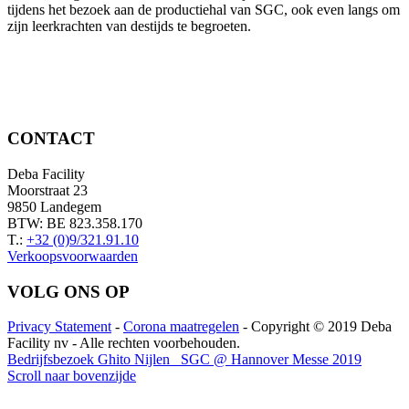
tijdens het bezoek aan de productiehal van SGC, ook even langs om
zijn leerkrachten van destijds te begroeten.
CONTACT
Deba Facility
Moorstraat 23
9850 Landegem
BTW: BE 823.358.170
T.:
+32 (0)9/321.91.10
Verkoopsvoorwaarden
VOLG ONS OP
Privacy Statement
-
Corona maatregelen
- Copyright © 2019 Deba
Facility nv - Alle rechten voorbehouden.
Bedrijfsbezoek Ghito Nijlen
SGC @ Hannover Messe 2019
Scroll naar bovenzijde