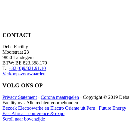
CONTACT
Deba Facility
Moorstraat 23
9850 Landegem
BTW: BE 823.358.170
T.:
+32 (0)9/321.91.10
Verkoopsvoorwaarden
VOLG ONS OP
Privacy Statement
-
Corona maatregelen
- Copyright © 2019 Deba
Facility nv - Alle rechten voorbehouden.
Bezoek Electrowerke en Electro Oriente uit Peru
Future Energy
East Africa – conference & expo
Scroll naar bovenzijde