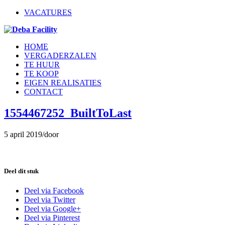
VACATURES
HOME
VERGADERZALEN
TE HUUR
TE KOOP
EIGEN REALISATIES
CONTACT
1554467252_BuiltToLast
5 april 2019
/
door
Deel dit stuk
Deel via Facebook
Deel via Twitter
Deel via Google+
Deel via Pinterest