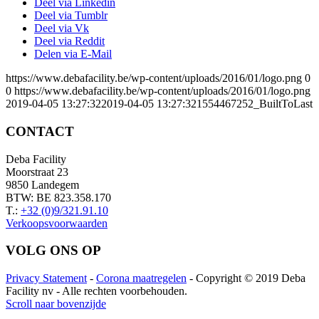
Deel via Linkedin
Deel via Tumblr
Deel via Vk
Deel via Reddit
Delen via E-Mail
https://www.debafacility.be/wp-content/uploads/2016/01/logo.png
0
0
https://www.debafacility.be/wp-content/uploads/2016/01/logo.png
2019-04-05 13:27:32
2019-04-05 13:27:32
1554467252_BuiltToLast
CONTACT
Deba Facility
Moorstraat 23
9850 Landegem
BTW: BE 823.358.170
T.:
+32 (0)9/321.91.10
Verkoopsvoorwaarden
VOLG ONS OP
Privacy Statement
-
Corona maatregelen
- Copyright © 2019 Deba
Facility nv - Alle rechten voorbehouden.
Scroll naar bovenzijde